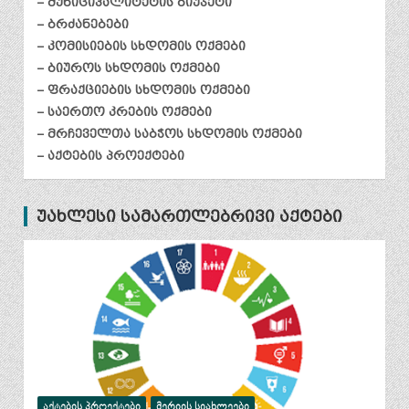
– მუნიციპალიტეტის ბიუჯეტი
– ბრძანებები
– კომისიების სხდომის ოქმები
– ბიუროს სხდომის ოქმები
– ფრაქციების სხდომის ოქმები
– საერთო კრების ოქმები
– მრჩეველთა საბჭოს სხდომის ოქმები
– აქტების პროექტები
უახლესი სამართლებრივი აქტები
ᲐᲥᲢᲔᲑᲘᲡ ᲞᲠᲝᲔᲥᲢᲔᲑᲘ
ᲛᲔᲠᲘᲘᲡ ᲡᲘᲐᲮᲚᲔᲔᲑᲘ