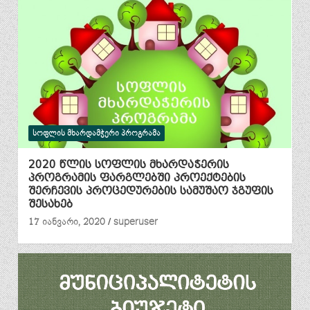
ᲡᲝᲤᲚᲘᲡ ᲛᲮᲐᲠᲓᲐᲛᲭᲔᲠᲘ ᲞᲠᲝᲒᲠᲐᲛᲐ
2020 წლის სოფლის მხარდაჭერის
პროგრამის ფარგლებში პროექტების
შერჩევის პროცედურების სამუშაო ჯგუფის
შესახებ
17 იანვარი, 2020
superuser