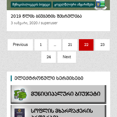
ᲛᲣᲜᲘᲪᲘᲞᲐᲚᲘᲢᲔᲢᲘᲡ ᲑᲘᲣᲯᲔᲢᲘ
ᲧᲝᲕᲔᲚᲬᲚᲘᲣᲠᲘ ᲐᲜᲒᲐᲠᲘᲨᲔᲑᲘ
2019 წლის ბიუჯეტის შესრულება
3 იანვარი, 2020
superuser
ჩანაწერების
Previous
1
…
21
22
23
გვერდებათ
24
Next
დაშლა
ელექტრონული სერვისები