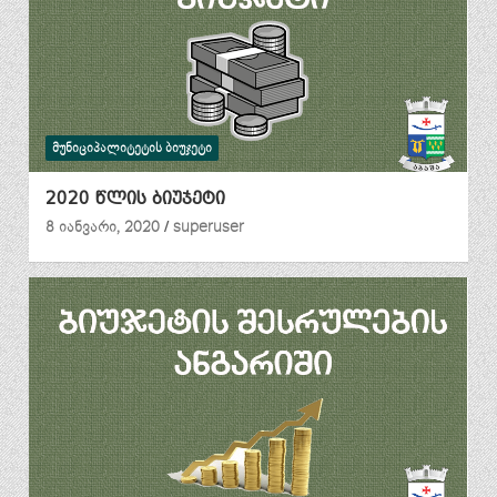
ᲛᲣᲜᲘᲪᲘᲞᲐᲚᲘᲢᲔᲢᲘᲡ ᲑᲘᲣᲯᲔᲢᲘ
2020 წლის ბიუჯეტი
8 იანვარი, 2020
superuser