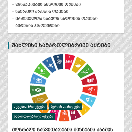
– ფრაქციების სხდომის ოქმები
– საერთო კრების ოქმები
– მრჩეველთა საბჭოს სხდომის ოქმები
– აქტების პროექტები
უახლესი სამართლებრივი აქტები
ᲐᲥᲢᲔᲑᲘᲡ ᲞᲠᲝᲔᲥᲢᲔᲑᲘ
ᲛᲔᲠᲘᲘᲡ ᲡᲘᲐᲮᲚᲔᲔᲑᲘ
ᲡᲐᲛᲐᲠᲗᲚᲔᲑᲠᲘᲕᲘ ᲐᲥᲢᲔᲑᲘ
მდგრადი განვითარების მიზნების აბაშის