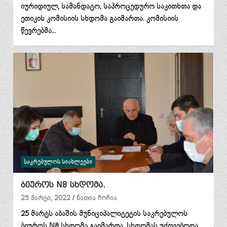
იურიდიულ, სამანდატო, საპროცედურო საკითხთა და
ეთიკის კომისიის სხდომა გაიმართა. კომისიის
წევრებმა…
ᲡᲐᲙᲠᲔᲑᲣᲚᲝᲡ ᲡᲘᲐᲮᲚᲔᲔᲑᲘ
ბიუროს N8 სხდომა.
25 მარტი, 2022
ნათია ჩოჩია
25 მარტს აბაშის მუნიციპალიტეტის საკრებულოს
ბიუროს N8 სხდომა გაიმართა. სხდომას უძღვებოდა