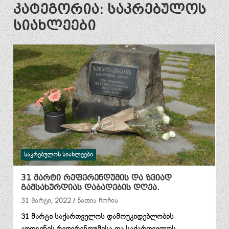
კატეგორია:
საკრებულოს
სიახლეები
ᲡᲐᲙᲠᲔᲑᲣᲚᲝᲡ ᲡᲘᲐᲮᲚᲔᲔᲑᲘ
31 მარტი რეფერენდუმის და ზვიად
გამსახურდიას დაბადების დღეა.
31 მარტი, 2022
ნათია ჩოჩია
31 მარტი საქართველოს დამოუკიდებლობის
აღდგენის,რეფერენდუმისა და საქართველოს