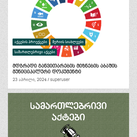
ᲐᲥᲢᲔᲑᲘᲡ ᲞᲠᲝᲔᲥᲢᲔᲑᲘ
ᲛᲔᲠᲘᲘᲡ ᲡᲘᲐᲮᲚᲔᲔᲑᲘ
ᲡᲐᲛᲐᲠᲗᲚᲔᲑᲠᲘᲕᲘ ᲐᲥᲢᲔᲑᲘ
მდგრადი განვითარების მიზნების აბაშის
მუნიციპალური დოკუმენტი
23 აპრილი, 2024
superuser