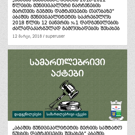
წლების მუნიციპალური ნარჩენების
მართვის გეგმის დამტკიცების თაობაზე“
აბაშის მუნიციპალიტეტის საკრებულოს
2018 წლის 12 იანვრის №1 დადგენილების
ძალადაკარგულად გამოცხადების შესახებ
12 მარტი, 2018
superuser
ᲓᲐᲓᲒᲔᲜᲘᲚᲔᲑᲔᲑᲘ
ᲡᲐᲛᲐᲠᲗᲚᲔᲑᲠᲘᲕᲘ ᲐᲥᲢᲔᲑᲘ
„აბაშის მუნიციპალიტეტის მერიის საშტატო
ნუსხის დამტკიცების შესახებ“ აბაშის