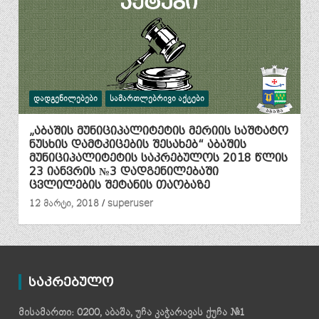
ᲓᲐᲓᲒᲔᲜᲘᲚᲔᲑᲔᲑᲘ
ᲡᲐᲛᲐᲠᲗᲚᲔᲑᲠᲘᲕᲘ ᲐᲥᲢᲔᲑᲘ
„აბაშის მუნიციპალიტეტის მერიის საშტატო
ნუსხის დამტკიცების შესახებ“ აბაშის
მუნიციპალიტეტის საკრებულოს 2018 წლის
23 იანვრის №3 დადგენილებაში
ცვლილების შეტანის თაობაზე
12 მარტი, 2018
superuser
საკრებულო
მისამართი: 0200, აბაშა, უჩა კაჭარავას ქუჩა №1