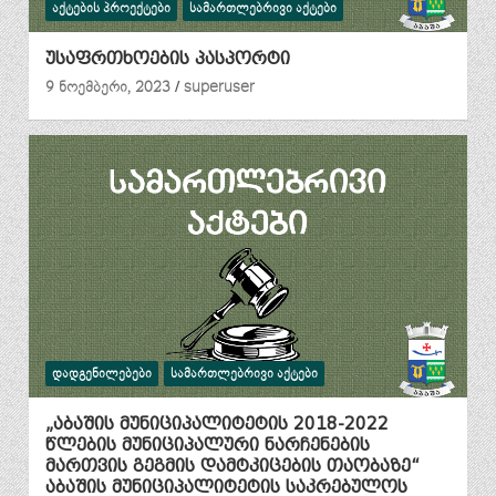
ᲐᲥᲢᲔᲑᲘᲡ ᲞᲠᲝᲔᲥᲢᲔᲑᲘ
ᲡᲐᲛᲐᲠᲗᲚᲔᲑᲠᲘᲕᲘ ᲐᲥᲢᲔᲑᲘ
უსაფრთხოების პასპორტი
9 ნოემბერი, 2023
superuser
ᲓᲐᲓᲒᲔᲜᲘᲚᲔᲑᲔᲑᲘ
ᲡᲐᲛᲐᲠᲗᲚᲔᲑᲠᲘᲕᲘ ᲐᲥᲢᲔᲑᲘ
„აბაშის მუნიციპალიტეტის 2018-2022
წლების მუნიციპალური ნარჩენების
მართვის გეგმის დამტკიცების თაობაზე“
აბაშის მუნიციპალიტეტის საკრებულოს