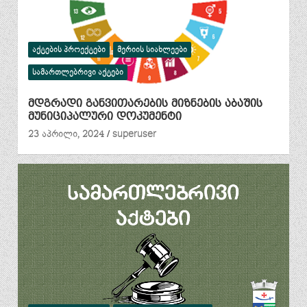
ᲐᲥᲢᲔᲑᲘᲡ ᲞᲠᲝᲔᲥᲢᲔᲑᲘ
ᲛᲔᲠᲘᲘᲡ ᲡᲘᲐᲮᲚᲔᲔᲑᲘ
ᲡᲐᲛᲐᲠᲗᲚᲔᲑᲠᲘᲕᲘ ᲐᲥᲢᲔᲑᲘ
მდგრადი განვითარების მიზნების აბაშის
მუნიციპალური დოკუმენტი
23 აპრილი, 2024
superuser