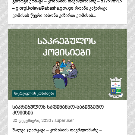
გიორგი ქოიავა – კომისიის თავმჯდომარე – 577998919
– giorgi.koiava@abasha.gov.ge როინი კაჭარავა
კომისის წევრი იასონი კიზირია კომისის…
ᲡᲐᲙᲠᲔᲑᲣᲚᲝᲡ ᲙᲝᲛᲘᲡᲘᲔᲑᲘ
საკრებულოს საფინანსო-საბიუჯეტო
კომისია
20 დეკემბერი, 2020
superuser
შალვა ჯღარკავა – კომისიის თავმჯდომარე –