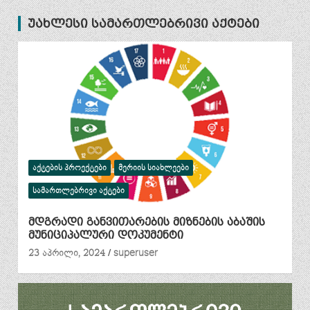
უახლესი სამართლებრივი აქტები
ᲐᲥᲢᲔᲑᲘᲡ ᲞᲠᲝᲔᲥᲢᲔᲑᲘ
ᲛᲔᲠᲘᲘᲡ ᲡᲘᲐᲮᲚᲔᲔᲑᲘ
ᲡᲐᲛᲐᲠᲗᲚᲔᲑᲠᲘᲕᲘ ᲐᲥᲢᲔᲑᲘ
მდგრადი განვითარების მიზნების აბაშის
მუნიციპალური დოკუმენტი
23 აპრილი, 2024
superuser