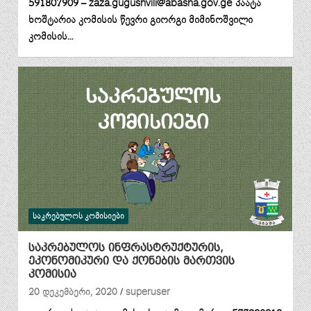
591807909 – zaza.gugushvili@abasha.gov.ge პაატა
ხოშტარია კომისის წევრი გიორგი მიმინოშვილი
კომისის…
ᲡᲐᲙᲠᲔᲑᲣᲚᲝᲡ ᲙᲝᲛᲘᲡᲘᲔᲑᲘ
საკრებულოს ინფრასტრუქტურის,
ეკონომიკური და ქონების მართვის
კომისია
20 დეკემბერი, 2020
superuser