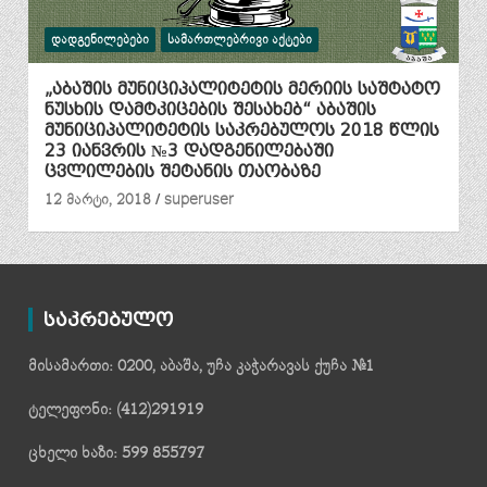
ᲓᲐᲓᲒᲔᲜᲘᲚᲔᲑᲔᲑᲘ
ᲡᲐᲛᲐᲠᲗᲚᲔᲑᲠᲘᲕᲘ ᲐᲥᲢᲔᲑᲘ
„აბაშის მუნიციპალიტეტის მერიის საშტატო
ნუსხის დამტკიცების შესახებ“ აბაშის
მუნიციპალიტეტის საკრებულოს 2018 წლის
23 იანვრის №3 დადგენილებაში
ცვლილების შეტანის თაობაზე
12 მარტი, 2018
superuser
საკრებულო
მისამართი: 0200, აბაშა, უჩა კაჭარავას ქუჩა №1
ტელეფონი: (412)291919
ცხელი ხაზი: 599 855797