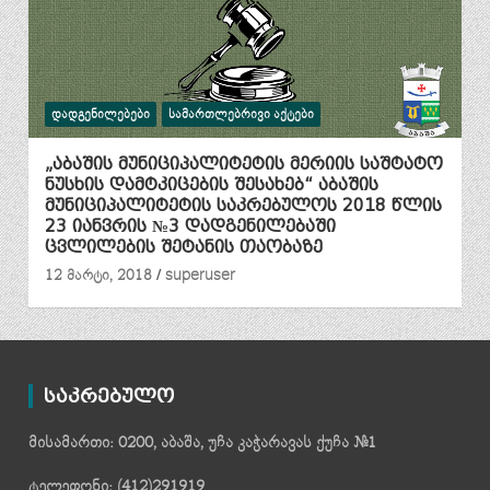
ᲓᲐᲓᲒᲔᲜᲘᲚᲔᲑᲔᲑᲘ
ᲡᲐᲛᲐᲠᲗᲚᲔᲑᲠᲘᲕᲘ ᲐᲥᲢᲔᲑᲘ
„აბაშის მუნიციპალიტეტის მერიის საშტატო
ნუსხის დამტკიცების შესახებ“ აბაშის
მუნიციპალიტეტის საკრებულოს 2018 წლის
23 იანვრის №3 დადგენილებაში
ცვლილების შეტანის თაობაზე
12 მარტი, 2018
superuser
საკრებულო
მისამართი: 0200, აბაშა, უჩა კაჭარავას ქუჩა №1
ტელეფონი: (412)291919