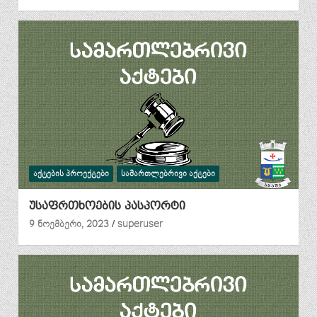
ᲐᲥᲢᲔᲑᲘᲡ ᲞᲠᲝᲔᲥᲢᲔᲑᲘ
ᲡᲐᲛᲐᲠᲗᲚᲔᲑᲠᲘᲕᲘ ᲐᲥᲢᲔᲑᲘ
უსაფრთხოების პასპორტი
9 ნოემბერი, 2023
superuser