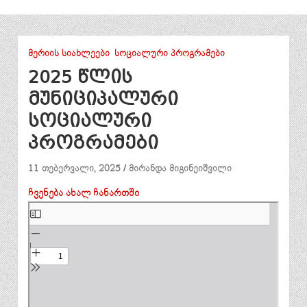
ᲛᲔᲠᲘᲘᲡ ᲡᲘᲐᲮᲚᲔᲔᲑᲘ
ᲡᲝᲪᲘᲐᲚᲣᲠᲘ ᲞᲠᲝᲒᲠᲐᲛᲔᲑᲘ
2025 წლის
მუნიციპალური
სოციალური
პროგრამები
11 თებერვალი, 2025
მირანდა მიგინეიშვილი
ჩვენება ახალ ჩანართში
Skip
to
PDF
content