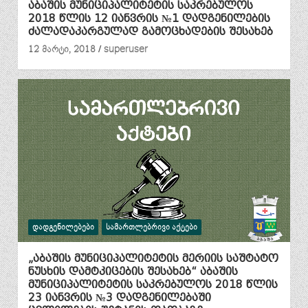
აბაშის მუნიციპალიტეტის საკრებულოს
2018 წლის 12 იანვრის №1 დადგენილების
ძალადაკარგულად გამოცხადების შესახებ
12 მარტი, 2018
superuser
ᲓᲐᲓᲒᲔᲜᲘᲚᲔᲑᲔᲑᲘ
ᲡᲐᲛᲐᲠᲗᲚᲔᲑᲠᲘᲕᲘ ᲐᲥᲢᲔᲑᲘ
„აბაშის მუნიციპალიტეტის მერიის საშტატო
ნუსხის დამტკიცების შესახებ“ აბაშის
მუნიციპალიტეტის საკრებულოს 2018 წლის
23 იანვრის №3 დადგენილებაში