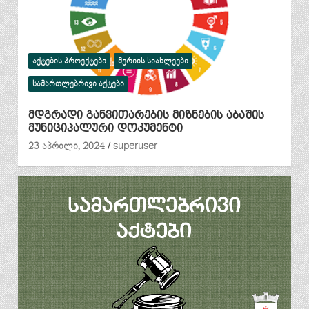
ᲐᲥᲢᲔᲑᲘᲡ ᲞᲠᲝᲔᲥᲢᲔᲑᲘ
ᲛᲔᲠᲘᲘᲡ ᲡᲘᲐᲮᲚᲔᲔᲑᲘ
ᲡᲐᲛᲐᲠᲗᲚᲔᲑᲠᲘᲕᲘ ᲐᲥᲢᲔᲑᲘ
მდგრადი განვითარების მიზნების აბაშის
მუნიციპალური დოკუმენტი
23 აპრილი, 2024
superuser