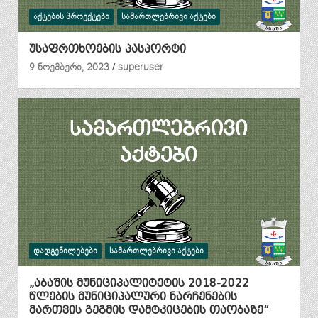
ᲐᲥᲢᲔᲑᲘᲡ ᲞᲠᲝᲔᲥᲢᲔᲑᲘ
ᲡᲐᲛᲐᲠᲗᲚᲔᲑᲠᲘᲕᲘ ᲐᲥᲢᲔᲑᲘ
უსაფრთხოების პასპორტი
9 ნოემბერი, 2023
superuser
ᲓᲐᲓᲒᲔᲜᲘᲚᲔᲑᲔᲑᲘ
ᲡᲐᲛᲐᲠᲗᲚᲔᲑᲠᲘᲕᲘ ᲐᲥᲢᲔᲑᲘ
„აბაშის მუნიციპალიტეტის 2018-2022
წლების მუნიციპალური ნარჩენების
მართვის გეგმის დამტკიცების თაობაზე“