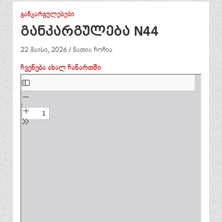
ᲒᲐᲜᲙᲐᲠᲒᲣᲚᲔᲑᲔᲑᲘ
განკარგულება N44
22 მაისი, 2026
ნათია ჩოჩია
ჩვენება ახალ ჩანართში
Skip
to
PDF
content