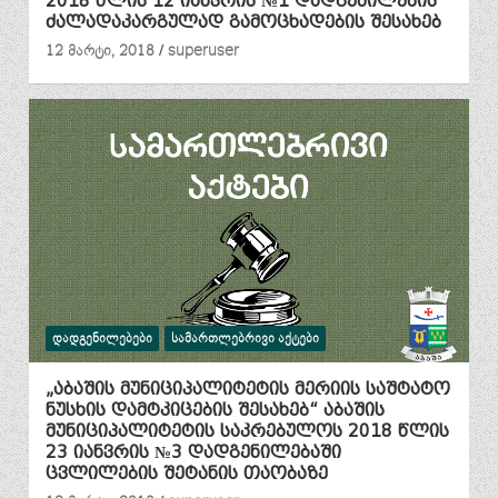
2018 წლის 12 იანვრის №1 დადგენილების
ძალადაკარგულად გამოცხადების შესახებ
12 მარტი, 2018
superuser
ᲓᲐᲓᲒᲔᲜᲘᲚᲔᲑᲔᲑᲘ
ᲡᲐᲛᲐᲠᲗᲚᲔᲑᲠᲘᲕᲘ ᲐᲥᲢᲔᲑᲘ
„აბაშის მუნიციპალიტეტის მერიის საშტატო
ნუსხის დამტკიცების შესახებ“ აბაშის
მუნიციპალიტეტის საკრებულოს 2018 წლის
23 იანვრის №3 დადგენილებაში
ცვლილების შეტანის თაობაზე