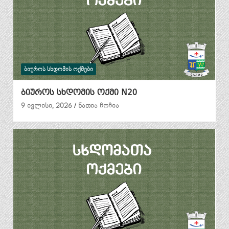
ᲑᲘᲣᲠᲝᲡ ᲡᲮᲓᲝᲛᲘᲡ ᲝᲥᲛᲔᲑᲘ
ბიუროს სხდომის ოქმი N20
9 ივლისი, 2026
ნათია ჩოჩია