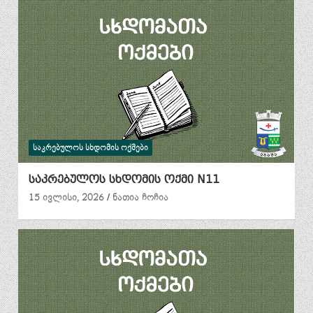
ᲡᲐᲙᲠᲔᲑᲣᲚᲝᲡ ᲡᲮᲓᲝᲛᲘᲡ ᲝᲥᲛᲔᲑᲘ
საკრებულოს სხდომის ოქმი N11
15 ივლისი, 2026
ნათია ჩოჩია