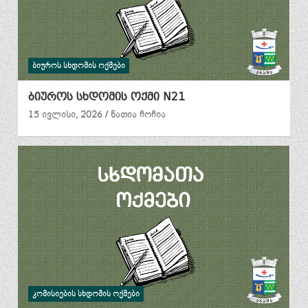
ᲑᲘᲣᲠᲝᲡ ᲡᲮᲓᲝᲛᲘᲡ ᲝᲥᲛᲔᲑᲘ
ბიუროს სხდომის ოქმი N21
15 ივლისი, 2026
ნათია ჩოჩია
ᲙᲝᲛᲘᲡᲘᲔᲑᲘᲡ ᲡᲮᲓᲝᲛᲘᲡ ᲝᲥᲛᲔᲑᲘ