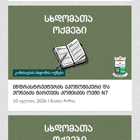
ᲙᲝᲛᲘᲡᲘᲔᲑᲘᲡ ᲡᲮᲓᲝᲛᲘᲡ ᲝᲥᲛᲔᲑᲘ
ინფრასტრუქტურის ეკონომიკური და
ქონების მართვის კომისიის ოქმი N7
10 ივლისი, 2026
ნათია ჩოჩია