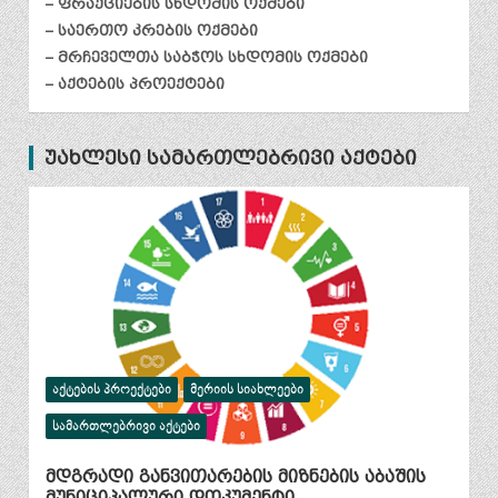
– ფრაქციების სხდომის ოქმები
– საერთო კრების ოქმები
– მრჩეველთა საბჭოს სხდომის ოქმები
– აქტების პროექტები
უახლესი სამართლებრივი აქტები
ᲐᲥᲢᲔᲑᲘᲡ ᲞᲠᲝᲔᲥᲢᲔᲑᲘ
ᲛᲔᲠᲘᲘᲡ ᲡᲘᲐᲮᲚᲔᲔᲑᲘ
ᲡᲐᲛᲐᲠᲗᲚᲔᲑᲠᲘᲕᲘ ᲐᲥᲢᲔᲑᲘ
მდგრადი განვითარების მიზნების აბაშის