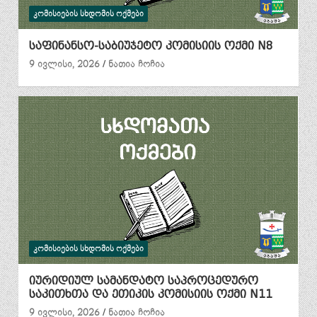
ᲙᲝᲛᲘᲡᲘᲔᲑᲘᲡ ᲡᲮᲓᲝᲛᲘᲡ ᲝᲥᲛᲔᲑᲘ
საფინანსო-საბიუჯეტო კომისიის ოქმი N8
9 ივლისი, 2026
ნათია ჩოჩია
ᲙᲝᲛᲘᲡᲘᲔᲑᲘᲡ ᲡᲮᲓᲝᲛᲘᲡ ᲝᲥᲛᲔᲑᲘ
იურიდიულ სამანდატო საპროცედურო
საკითხთა და ეთიკის კომისიის ოქმი N11
9 ივლისი, 2026
ნათია ჩოჩია