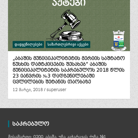
ᲓᲐᲓᲒᲔᲜᲘᲚᲔᲑᲔᲑᲘ
ᲡᲐᲛᲐᲠᲗᲚᲔᲑᲠᲘᲕᲘ ᲐᲥᲢᲔᲑᲘ
„აბაშის მუნიციპალიტეტის მერიის საშტატო
ნუსხის დამტკიცების შესახებ“ აბაშის
მუნიციპალიტეტის საკრებულოს 2018 წლის
23 იანვრის №3 დადგენილებაში
ცვლილების შეტანის თაობაზე
12 მარტი, 2018
superuser
საკრებულო
მისამართი: 0200, აბაშა, უჩა კაჭარავას ქუჩა №1