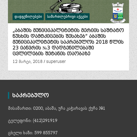
ᲓᲐᲓᲒᲔᲜᲘᲚᲔᲑᲔᲑᲘ
ᲡᲐᲛᲐᲠᲗᲚᲔᲑᲠᲘᲕᲘ ᲐᲥᲢᲔᲑᲘ
„აბაშის მუნიციპალიტეტის მერიის საშტატო
ნუსხის დამტკიცების შესახებ“ აბაშის
მუნიციპალიტეტის საკრებულოს 2018 წლის
23 იანვრის №3 დადგენილებაში
ცვლილების შეტანის თაობაზე
12 მარტი, 2018
superuser
საკრებულო
მისამართი: 0200, აბაშა, უჩა კაჭარავას ქუჩა №1
ტელეფონი: (412)291919
ცხელი ხაზი: 599 855797