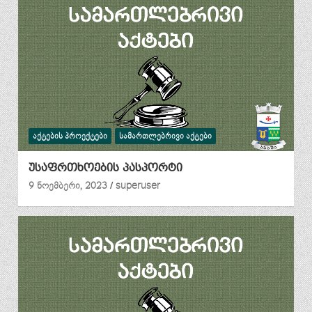
ᲐᲥᲢᲔᲑᲘᲡ ᲞᲠᲝᲔᲥᲢᲔᲑᲘ
ᲡᲐᲛᲐᲠᲗᲚᲔᲑᲠᲘᲕᲘ ᲐᲥᲢᲔᲑᲘ
უსაფრთხოების პასპორტი
9 ნოემბერი, 2023
superuser