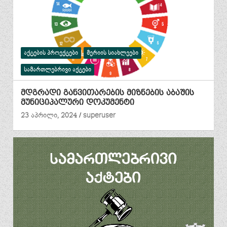
ᲐᲥᲢᲔᲑᲘᲡ ᲞᲠᲝᲔᲥᲢᲔᲑᲘ
ᲛᲔᲠᲘᲘᲡ ᲡᲘᲐᲮᲚᲔᲔᲑᲘ
ᲡᲐᲛᲐᲠᲗᲚᲔᲑᲠᲘᲕᲘ ᲐᲥᲢᲔᲑᲘ
მდგრადი განვითარების მიზნების აბაშის
მუნიციპალური დოკუმენტი
23 აპრილი, 2024
superuser