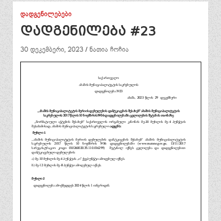
ᲓᲐᲓᲒᲔᲜᲘᲚᲔᲑᲔᲑᲘ
დადგენილება #23
30 დეკემბერი, 2023
ნათია ჩოჩია