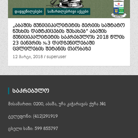
ᲓᲐᲓᲒᲔᲜᲘᲚᲔᲑᲔᲑᲘ
ᲡᲐᲛᲐᲠᲗᲚᲔᲑᲠᲘᲕᲘ ᲐᲥᲢᲔᲑᲘ
„აბაშის მუნიციპალიტეტის მერიის საშტატო
ნუსხის დამტკიცების შესახებ“ აბაშის
მუნიციპალიტეტის საკრებულოს 2018 წლის
23 იანვრის №3 დადგენილებაში
ცვლილების შეტანის თაობაზე
12 მარტი, 2018
superuser
საკრებულო
მისამართი: 0200, აბაშა, უჩა კაჭარავას ქუჩა №1
ტელეფონი: (412)291919
ცხელი ხაზი: 599 855797