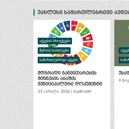
უახლესი სამართლებრივი აქტე
ᲐᲥᲢᲔᲑᲘᲡ ᲞᲠᲝᲔᲥᲢᲔᲑᲘ
ᲛᲔᲠᲘᲘᲡ ᲡᲘᲐᲮᲚᲔᲔᲑᲘ
ᲐᲥᲢᲔ
ᲡᲐᲛᲐᲠᲗᲚᲔᲑᲠᲘᲕᲘ ᲐᲥᲢᲔᲑᲘ
ᲡᲐᲛᲐ
მდგრადი განვითარების
უსა
მიზნების აბაშის
9 ნოე
მუნიციპალური დოკუმენტი
23 აპრილი, 2024
superuser