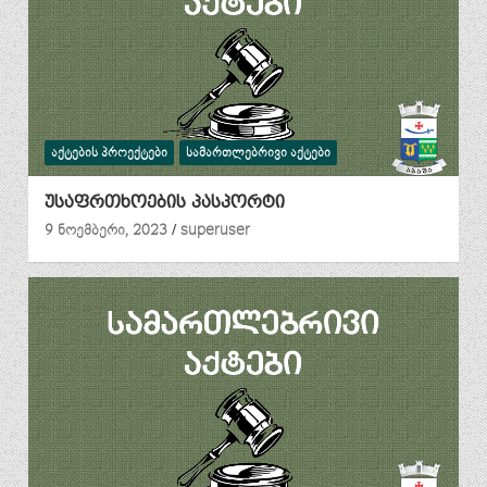
ᲐᲥᲢᲔᲑᲘᲡ ᲞᲠᲝᲔᲥᲢᲔᲑᲘ
ᲡᲐᲛᲐᲠᲗᲚᲔᲑᲠᲘᲕᲘ ᲐᲥᲢᲔᲑᲘ
უსაფრთხოების პასპორტი
9 ნოემბერი, 2023
superuser