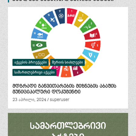
ᲐᲥᲢᲔᲑᲘᲡ ᲞᲠᲝᲔᲥᲢᲔᲑᲘ
ᲛᲔᲠᲘᲘᲡ ᲡᲘᲐᲮᲚᲔᲔᲑᲘ
ᲡᲐᲛᲐᲠᲗᲚᲔᲑᲠᲘᲕᲘ ᲐᲥᲢᲔᲑᲘ
მდგრადი განვითარების მიზნების აბაშის
მუნიციპალური დოკუმენტი
23 აპრილი, 2024
superuser