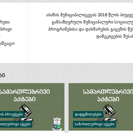
აბაშის მუნიციპალიტეტის 2018 წლის ბიუჯე
ურეთა
განსაზღვრული მუნიციპალური სოციალ
ბრივი
პროგრამებისა და დახმარების გაცემის წე
ა
დამტკიცების შესა
საშტატო
ბი
ᲑᲘᲡ ᲞᲠᲝᲔᲥᲢᲔᲑᲘ
ᲓᲐᲓᲒᲔᲜᲘᲚᲔᲑᲔᲑᲘ
ᲠᲗᲚᲔᲑᲠᲘᲕᲘ ᲐᲥᲢᲔᲑᲘ
ᲡᲐᲛᲐᲠᲗᲚᲔᲑᲠᲘᲕᲘ ᲐᲥᲢᲔᲑᲘ