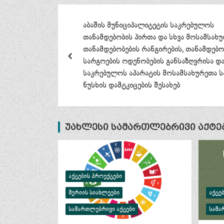
პოსტის
აბაშის მუნიციპალიტეტის საკრებულოს
ნავიგაცია
თანამდებობის პირთა და სხვა მოსამსახ
თანამდებობების რანგირების, თანამდებო
სარგოების ოდენობების განსაზღვრისა დ
საკრებულოს აპარატის მოსამსახურეთა 
ნუსხის დამტკიცების შესახებ
უახლესი სამართლებრივი აქტე
ᲐᲥᲢᲔᲑᲘᲡ ᲞᲠᲝᲔᲥᲢᲔᲑᲘ
ᲛᲔᲠᲘᲘᲡ ᲡᲘᲐᲮᲚᲔᲔᲑᲘ
ᲐᲥᲢᲔ
ᲡᲐᲛᲐᲠᲗᲚᲔᲑᲠᲘᲕᲘ ᲐᲥᲢᲔᲑᲘ
ᲡᲐᲛᲐ