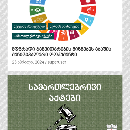
ᲐᲥᲢᲔᲑᲘᲡ ᲞᲠᲝᲔᲥᲢᲔᲑᲘ
ᲛᲔᲠᲘᲘᲡ ᲡᲘᲐᲮᲚᲔᲔᲑᲘ
ᲡᲐᲛᲐᲠᲗᲚᲔᲑᲠᲘᲕᲘ ᲐᲥᲢᲔᲑᲘ
მდგრადი განვითარების მიზნების აბაშის
მუნიციპალური დოკუმენტი
23 აპრილი, 2024
superuser