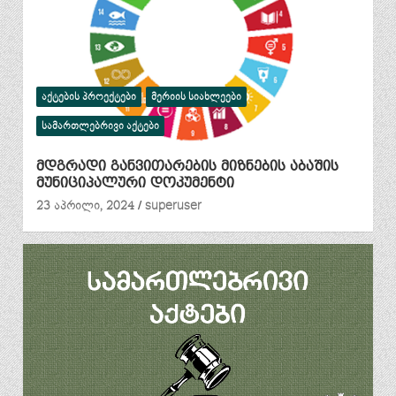
ᲐᲥᲢᲔᲑᲘᲡ ᲞᲠᲝᲔᲥᲢᲔᲑᲘ
ᲛᲔᲠᲘᲘᲡ ᲡᲘᲐᲮᲚᲔᲔᲑᲘ
ᲡᲐᲛᲐᲠᲗᲚᲔᲑᲠᲘᲕᲘ ᲐᲥᲢᲔᲑᲘ
მდგრადი განვითარების მიზნების აბაშის
მუნიციპალური დოკუმენტი
23 აპრილი, 2024
superuser