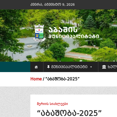
Skip
კვირა, აგვისტო 9, 2026
to
content
აბაშის მუნიციპალიტეტის მერიის
ოფიციალური ვებ გვერდი
მუნიციპალიტეტი
ხელ
Home
“აბაშობა-2025”
ᲛᲔᲠᲘᲘᲡ ᲡᲘᲐᲮᲚᲔᲔᲑᲘ
“აბაშობა-2025”