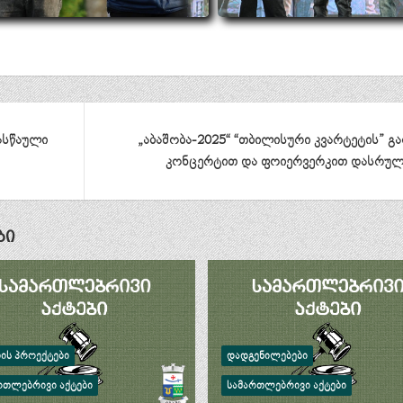
ასწაული
„აბაშობა-2025“ “თბილისური კვარტეტის” გ
კონცერტით და ფოიერვერკით დასრუ
ბი
ᲑᲘᲡ ᲞᲠᲝᲔᲥᲢᲔᲑᲘ
ᲓᲐᲓᲒᲔᲜᲘᲚᲔᲑᲔᲑᲘ
ᲠᲗᲚᲔᲑᲠᲘᲕᲘ ᲐᲥᲢᲔᲑᲘ
ᲡᲐᲛᲐᲠᲗᲚᲔᲑᲠᲘᲕᲘ ᲐᲥᲢᲔᲑᲘ