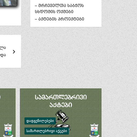
– მრჩეველთა საბჭოს
სხდომის ოქმები
– აქტების პროექტები
ალა
ლდა
ᲓᲐᲓᲒᲔᲜᲘᲚᲔᲑᲔᲑᲘ
ᲡᲐᲛᲐᲠᲗᲚᲔᲑᲠᲘᲕᲘ ᲐᲥᲢᲔᲑᲘ